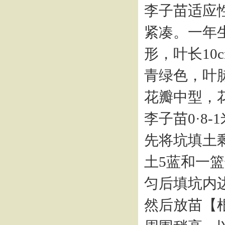
李子苗适应
紧凑。一年
形，叶长10
青绿色，叶
花瓣中型，
李子苗0·8
先将坑填土剩
土5蓝和一
匀后填坑内
然后放苗【